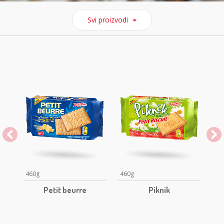
Svi proizvodi
460g
460g
92
Petit beurre
Piknik