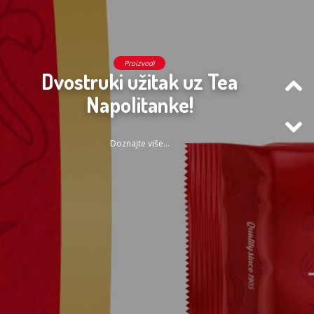
Proizvodi
Dvostruki užitak uz Tea
Napolitanke!
Doznajte više...