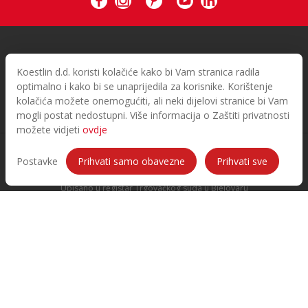
Novosti
Osnovni podaci
Koestlin d.d. koristi kolačiće kako bi Vam stranica radila
Marketing
Glavna skupština
optimalno i kako bi se unaprijedila za korisnike. Korištenje
Kontakt
Menadžment
kolačića možete onemogućiti, ali neki dijelovi stranice bi Vam
O nama
Karijera
mogli postat nedostupni. Više informacija o Zaštiti privatnosti
Zaštita osobnih podataka
možete vidjeti
ovdje
Koestlin d.d. Tvornica keksa i vafla
Postavke
Prihvati samo obavezne
Prihvati sve
Sjedište: Slavonska cesta 2a, 43000 Bjelovar, Hrvatska
Upisano u registar Trgovačkog suda u Bjelovaru
MBS: 010000162, OIB: 92803032010
Temeljni kapital: 12.775.884,00 EUR, uplaćen u cijelosti
Ukupan broj dionica 130.276, oznake KOES-R-A
Predsjednik Uprave - Krešimir Pajić
Član Uprave - Ivan Grbešić
Predsjednik nadzornog odbora - Maja Lasić