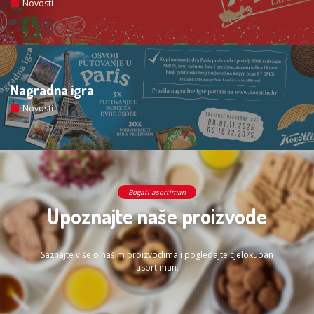
Novosti
Nagradna igra
Novosti
Bogati asortiman
Upoznajte naše proizvode
Saznajte više o našim proizvodima i pogledajte cjelokupan
asortiman.