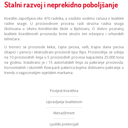
Stalni razvoj i neprekidno poboljšanje
Koestlin zapošljava oko 470 radnika, a osobito vodimo računa o kvaliteti
radne snage. U proizvodnom procesu radi stručna radna snaga
školovana u okviru Konditorske škole u Bjelovaru. O dobro poznatoj
kvaliteti Koestlinovih proizvoda brine stručni tim inženjera i vrhunskih
tehničara.
U tvornici se proizvode keksi, čajna peciva, vafli, trajna slana peciva
(štapići i pereci) i ekstrudirani proizvodi tipa flips. Proizvodnja se odvija
na 10 proizvodnih linija u 5 proizvodnih procesa kapaciteta 25.000 tona
na godinu. Instalirano je i 15 automatskih linija za pakiranje proizvoda,
horizontalnih i okomitih flow-pack pakerica kojima dobivamo pakiranje u
trendu s najpoznatijim svjetskim markama.
Povijest Koestlina
Upravljanje kvalitetom
Menadžment
Ljudski potencijali