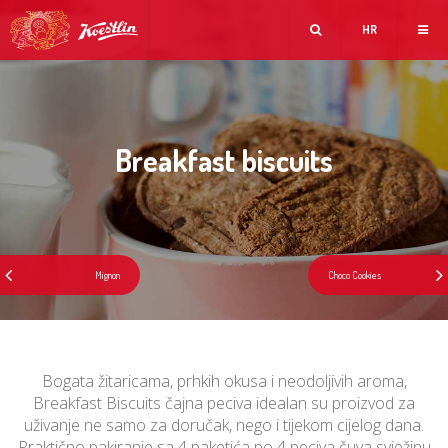
HR
Breakfast biscuits
Bogata žitaricama, prhkih okusa i neodoljivih aroma,
Breakfast Biscuits čajna peciva idealan su proizvod za
uživanje ne samo za doručak, nego i tijekom cijelog dana.
Praktično pakiranje sa 4 paketića po 4 peciva čuva svježinu