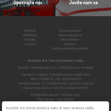
Upoznajte nas
Javite nam se
Novosti
Osnovni podaci
Marketing
Glavna skupština
Kontakt
Menadžment
O nama
Karijera
Zaštita osobnih podataka
Koestlin d.d. Tvornica keksa i vafla
Sjedište: Slavonska cesta 2a, 43000 Bjelovar, Hrvatska
Upisano u registar Trgovačkog suda u Bjelovaru
MBS: 010000162, OIB: 92803032010
Temeljni kapital: 12.775.884,00 EUR, uplaćen u cijelosti
Ukupan broj dionica 130.276, oznake KOES-R-A
Predsjednik Uprave - Krešimir Pajić
Član Uprave - Ivan Grbešić
Predsjednik nadzornog odbora - Maja Lasić
Koestlin d.d. koristi kolačiće kako bi Vam stranica radila