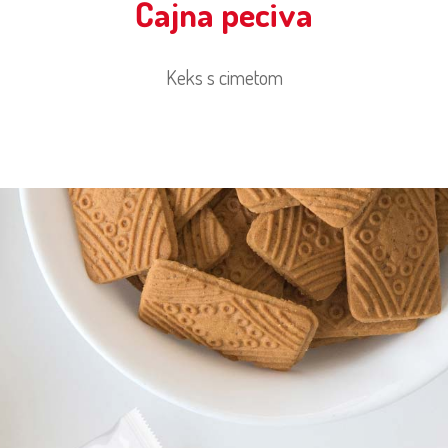
Čajna peciva
Keks s cimetom