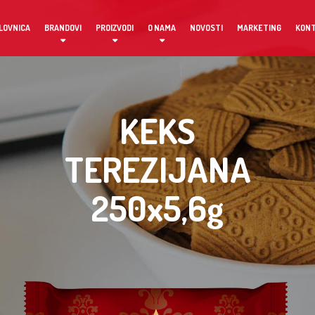
LOVNICA
BRANDOVI
PROIZVODI
O NAMA
NOVOSTI
MARKETING
KON
KEKS
TEREZIJANA
250x5,6g