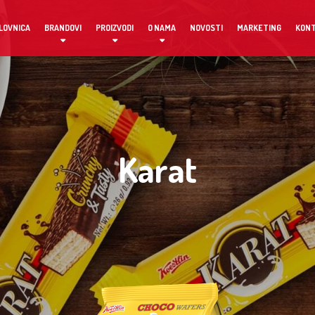
LOVNICA
BRANDOVI
PROIZVODI
O NAMA
NOVOSTI
MARKETING
KON
Karat