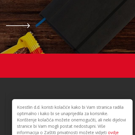
Koestlin d.d. koristi kolačiće kako bi Vam stranica radila
optimalno i kako bi se unaprijedila za korisnike.
Korištenje kolačića možete onemogućiti, ali neki dijelovi
stranice bi Vam mogli postat nedostupni. Više
© 2026. Koestlin. Sva prava pridržana.
informacija o Zaštiti privatnosti možete vidjeti
ovdje
Designed and developed by