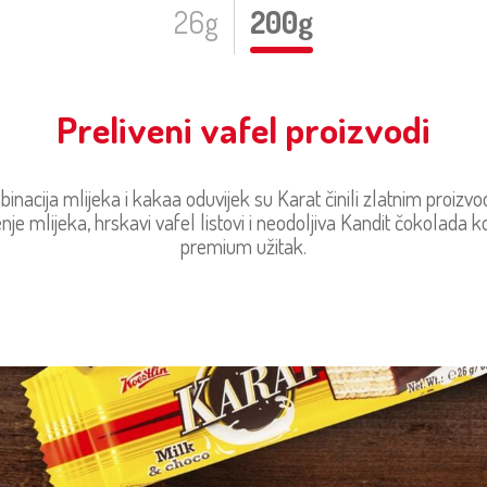
26g
200g
Preliveni vafel proizvodi
nacija mlijeka i kakaa oduvijek su Karat činili zlatnim proizv
je mlijeka, hrskavi vafel listovi i neodoljiva Kandit čokolada k
premium užitak.