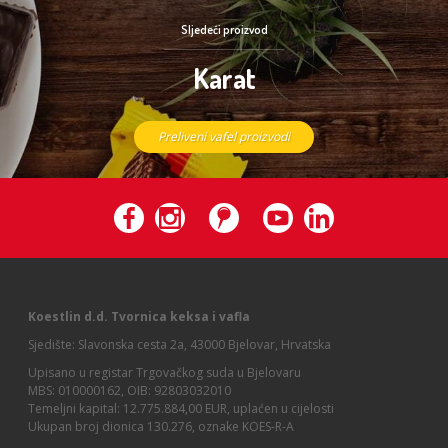
Sljedeći proizvod
Karat
Preliveni vafel proizvodi
Koestlin d.d. Tvornica keksa i vafla
Sjedište: Slavonska cesta 2a, 43000 Bjelovar, Hrvatska
Upisano u registar Trgovačkog suda u Bjelovaru
MBS: 010000162, OIB: 92803032010
Temeljni kapital: 12.775.884,00 EUR, uplaćen u cijelosti
Ukupan broj dionica 130.276, oznake KOES-R-A