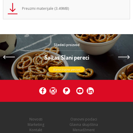
Preuzmi materijale (3.49MB)
Sljedeći proizvod
Saltas Slani pereci
Slano trajno pecivo
Novosti
Osnovni podaci
Marketing
Glavna skupština
Kontakt
Menadžment