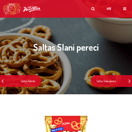
HR
Saltas Slani pereci