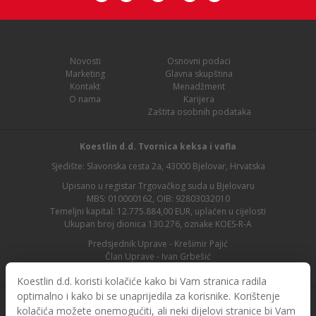
Novosti
Osnovni podaci
Marketing
Glavna skupština
Kontakt
Menadžment
O nama
Karijera
Zaštita osobnih podataka
Koestlin d.d. Tvornica keksa i vafla
Sjedište: Slavonska cesta 2a, 43000 Bjelovar, Hrvatska
Upisano u registar Trgovačkog suda u Bjelovaru
MBS: 010000162, OIB: 92803032010
Temeljni kapital: 12.775.884,00 EUR, uplaćen u cijelosti
Ukupan broj dionica 130.276, oznake KOES-R-A
Predsjednik Uprave - Krešimir Pajić
Član Uprave - Ivan Grbešić
Predsjednik nadzornog odbora - Maja Lasić
Koestlin d.d. koristi kolačiće kako bi Vam stranica radila
optimalno i kako bi se unaprijedila za korisnike. Korištenje
kolačića možete onemogućiti, ali neki dijelovi stranice bi Vam