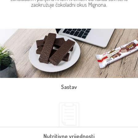
zaokružuje čokoladni okus Mignona.
Sastav
Nutritivne vrijednosti