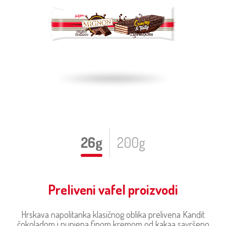
26g
200g
Preliveni vafel proizvodi
Hrskava napolitanka klasičnog oblika prelivena Kandit
čokoladom i punjena finom kremom od kakaa savršeno