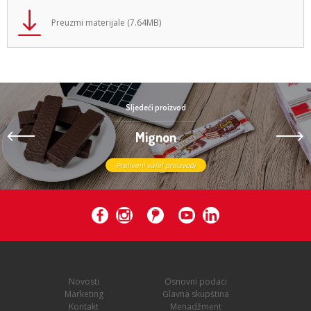
Preuzmi materijale (7.64MB)
Sljedeći proizvod
Mignon
Preliveni vafel proizvodi
Novosti
Osnovni podaci
Marketing
Glavna skupština
Kontakt
Menadžment