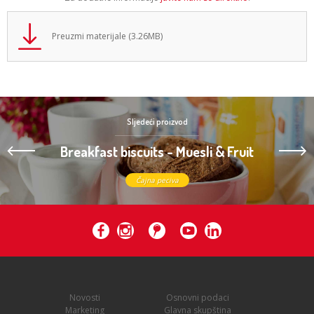
Preuzmi materijale (3.26MB)
Sljedeći proizvod
Breakfast biscuits - Muesli & Fruit
Čajna peciva
Novosti
Osnovni podaci
Marketing
Glavna skupština