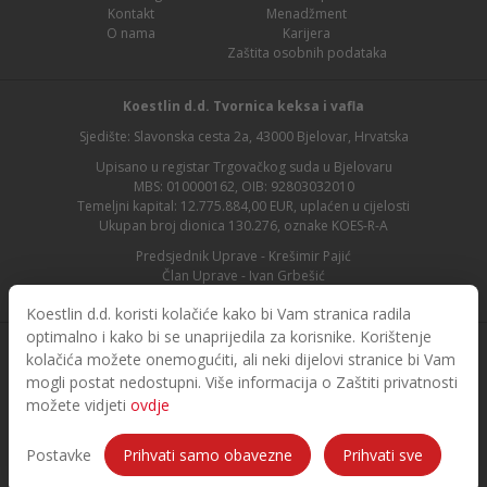
Kontakt
Menadžment
O nama
Karijera
Zaštita osobnih podataka
Koestlin d.d. Tvornica keksa i vafla
Sjedište: Slavonska cesta 2a, 43000 Bjelovar, Hrvatska
Upisano u registar Trgovačkog suda u Bjelovaru
MBS: 010000162, OIB: 92803032010
Temeljni kapital: 12.775.884,00 EUR, uplaćen u cijelosti
Ukupan broj dionica 130.276, oznake KOES-R-A
Predsjednik Uprave - Krešimir Pajić
Član Uprave - Ivan Grbešić
Predsjednik nadzornog odbora - Maja Lasić
Koestlin d.d. koristi kolačiće kako bi Vam stranica radila
optimalno i kako bi se unaprijedila za korisnike. Korištenje
kolačića možete onemogućiti, ali neki dijelovi stranice bi Vam
mogli postat nedostupni. Više informacija o Zaštiti privatnosti
možete vidjeti
ovdje
© 2026. Koestlin. Sva prava pridržana.
Designed and developed by
Postavke
Prihvati samo obavezne
Prihvati sve