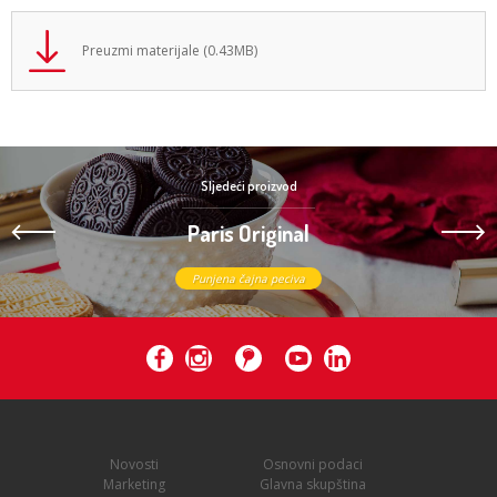
Preuzmi materijale (0.43MB)
Sljedeći proizvod
Paris Original
Punjena čajna peciva
Novosti
Osnovni podaci
Marketing
Glavna skupština