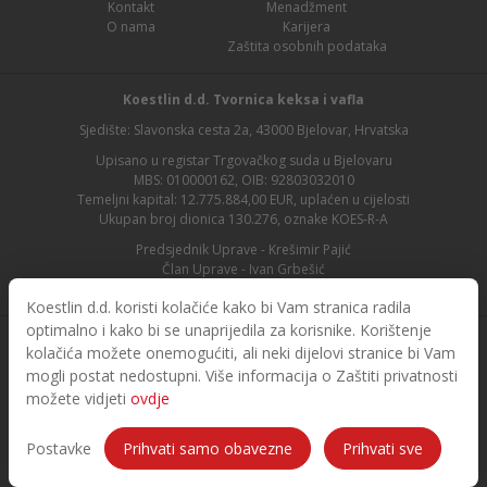
Kontakt
Menadžment
O nama
Karijera
Zaštita osobnih podataka
Koestlin d.d. Tvornica keksa i vafla
Sjedište: Slavonska cesta 2a, 43000 Bjelovar, Hrvatska
Upisano u registar Trgovačkog suda u Bjelovaru
MBS: 010000162, OIB: 92803032010
Temeljni kapital: 12.775.884,00 EUR, uplaćen u cijelosti
Ukupan broj dionica 130.276, oznake KOES-R-A
Predsjednik Uprave - Krešimir Pajić
Član Uprave - Ivan Grbešić
Predsjednik nadzornog odbora - Maja Lasić
Koestlin d.d. koristi kolačiće kako bi Vam stranica radila
optimalno i kako bi se unaprijedila za korisnike. Korištenje
kolačića možete onemogućiti, ali neki dijelovi stranice bi Vam
mogli postat nedostupni. Više informacija o Zaštiti privatnosti
možete vidjeti
ovdje
© 2026. Koestlin. Sva prava pridržana.
Designed and developed by
Postavke
Prihvati samo obavezne
Prihvati sve