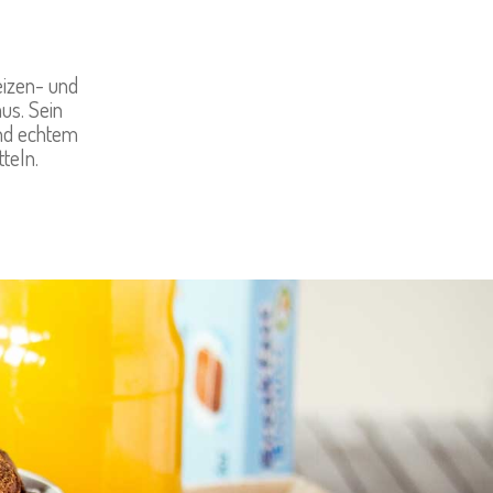
eizen- und
us. Sein
und echtem
teln.