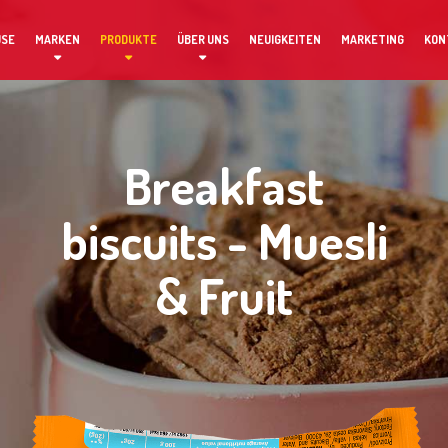
USE
MARKEN
PRODUKTE
ÜBER UNS
NEUIGKEITEN
MARKETING
KON
Breakfast
biscuits - Muesli
& Fruit