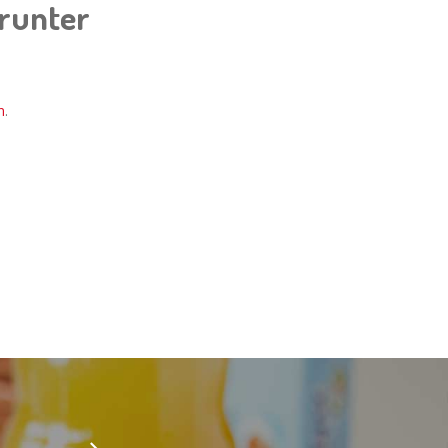
erunter
n
.