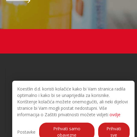
Koestlin d.d. koristi kolačiće kako bi Vam stranica radila
optimalno i kako bi se unaprijedila za korisnike.
Korištenje kolačića možete onemogućiti, ali neki dijelovi
© 2026. Koestlin. Alle Rechte vorbehalten.
stranice bi Vam mogli postat nedostupni. Više
Designed and developed by
informacija o Zaštiti privatnosti možete vidjeti
ovdje
Prihvati samo
Prihvati
Postavke
obavezne
sve