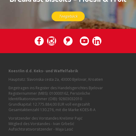
Teegebäck
Koestlin d.d. Keks- und Waffelfabrik
Hauptsitz: Slavonska cesta 2a, 43000 Bjelovar, Kroatien
Eingetragen ins Register des Handelsgerichtes Bjelovar
Registernummer (MBS): 010000162, Persönliche
Identifikationsnummer (OIB): 92803032010
Grundkapital: 12.775.884,00 EUR voll eingezahlt
Gesamtaktienzahl 130.276, mit die Marke KOES-R-A
Vorsitzender des Vorstandes Krešimir Pajić
Mitglied des Vorstandes - Ivan Grbešić
Aufsichtsratsvorsitzender - Maja Lasić