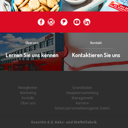
Über uns
Kontakt
Lernen Sie uns kennen
Kontaktieren Sie uns
Neuigkeiten
Grunddaten
Marketing
Hauptversammlung
Kontakt
Management
Über uns
Karriere
Schutz personenbezogener Daten
Koestlin d.d. Keks- und Waffelfabrik