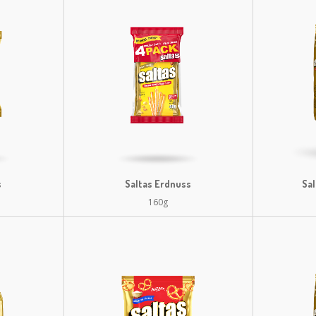
s
Saltas Erdnuss
Sa
160g