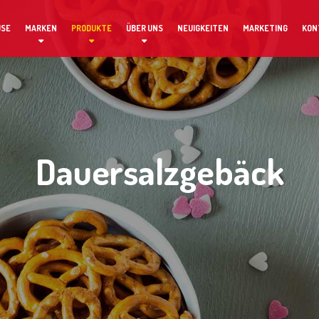
USE
MARKEN
PRODUKTE
ÜBER UNS
NEUIGKEITEN
MARKETING
KON
Dauersalzgebäck