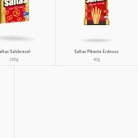
altas Salzbrezel
Saltas Pikante Erdnuss
200g
40g