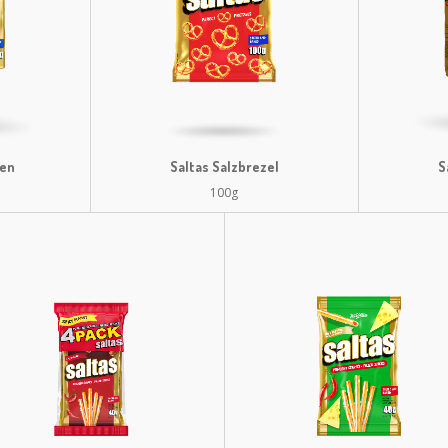
gen
Saltas Salzbrezel
S
100g