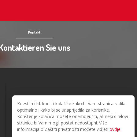
Kontakt
Kontaktieren Sie uns
Koestlin d.d. koristi kolačiće kako bi Vam stranica radila
optimalno i kako bi se unaprijedila za korisnike.
Korištenje kolačića možete onemogućiti, ali neki dijelovi
stranice bi Vam mogli postat nedostupni. Više
© 2026. Koestlin. Alle Rechte vorbehalten.
Designed and developed by
informacija o Zaštiti privatnosti možete vidjeti
ovdje