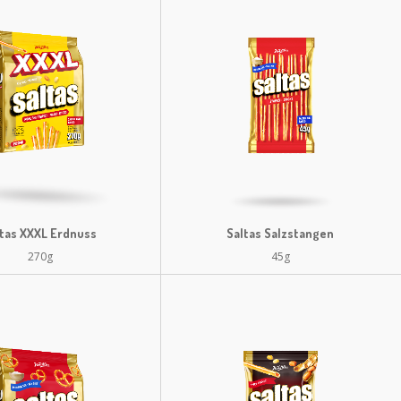
ltas XXXL Erdnuss
Saltas Salzstangen
270g
45g