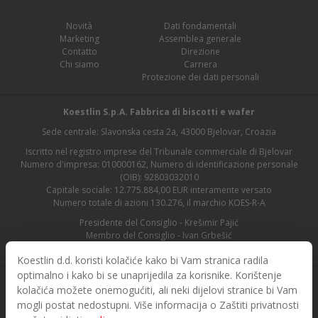
Novità
Dati fondamentali
Marketing
Assemblea generale
Contatto
Direzione
Chi siamo
Carriera
Protezione dei dati personali
Koestlin S.p.A. Fabbrica di biscotti e wafer
Sede centrale: Slavonska cesta 2a, 43000 Bjelovar, Croazia
Iscritto nel registro imprese del Tribunale commerciale di Bjelovar
Numero d'impresa: 010000162, Numero di identificazione personale
(OIB): 92803032010
Capitale sociale: 12.775.884,00 EUR interamente versato
Numero totale di azioni 130.276, il marchio KOES-R-A
Presidente del Consiglio - Krešimir Pajić
Membro del Consiglio - Ivan Grbešić
Presidente del Consiglio di vigilanza - Maja Lasić
Koestlin d.d. koristi kolačiće kako bi Vam stranica radila
optimalno i kako bi se unaprijedila za korisnike. Korištenje
kolačića možete onemogućiti, ali neki dijelovi stranice bi Vam
mogli postat nedostupni. Više informacija o Zaštiti privatnosti