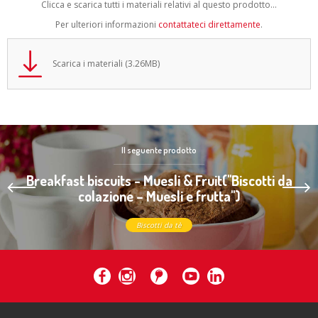
Clicca e scarica tutti i materiali relativi al questo prodotto...
Per ulteriori informazioni
contattateci direttamente
.
Scarica i materiali (3.26MB)
Il seguente prodotto
Breakfast biscuits - Muesli & Fruit(''Biscotti da
colazione – Muesli e frutta'')
Biscotti da tè