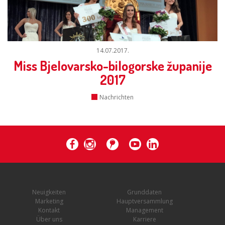
14.07.2017.
Miss Bjelovarsko-bilogorske županije
2017
Nachrichten
Neuigkeiten
Grunddaten
Marketing
Hauptversammlung
Kontakt
Management
Über uns
Karriere