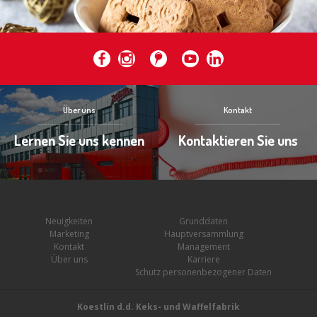
Über uns
Kontakt
Lernen Sie uns kennen
Kontaktieren Sie uns
Neuigkeiten
Grunddaten
Marketing
Hauptversammlung
Kontakt
Management
Über uns
Karriere
Schutz personenbezogener Daten
Koestlin d.d. Keks- und Waffelfabrik