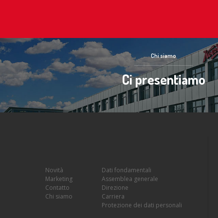
Chi siamo
Ci presentiamo
Novità
Dati fondamentali
Marketing
Assemblea generale
Contatto
Direzione
Chi siamo
Carriera
Protezione dei dati personali