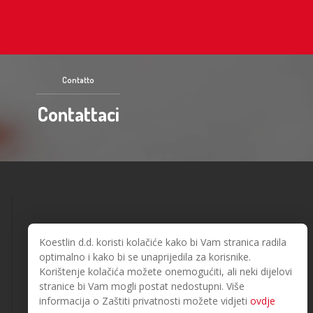
Contatto
Contattaci
Koestlin d.d. koristi kolačiće kako bi Vam stranica radila
optimalno i kako bi se unaprijedila za korisnike.
Korištenje kolačića možete onemogućiti, ali neki dijelovi
stranice bi Vam mogli postat nedostupni. Više
© 2026. Koestlin. Tutti i diritti sono riservati.
Designed and developed by
informacija o Zaštiti privatnosti možete vidjeti
ovdje