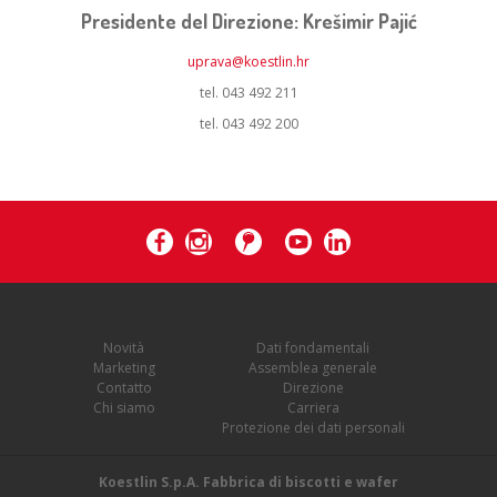
Presidente del Direzione: Krešimir Pajić
uprava@koestlin.hr
tel. 043 492 211
tel. 043 492 200
Novità
Dati fondamentali
Marketing
Assemblea generale
Contatto
Direzione
Chi siamo
Carriera
Protezione dei dati personali
Koestlin S.p.A. Fabbrica di biscotti e wafer