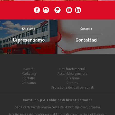
Chi siamo
Contatto
Ci presentiamo
Contattaci
Novità
Dati fondamentali
Marketing
Assemblea generale
Contatto
Direzione
Chi siamo
Carriera
Protezione dei dati personali
Koestlin S.p.A. Fabbrica di biscotti e wafer
Sede centrale: Slavonska cesta 2a, 43000 Bjelovar, Croazia
Iscritto nel registro imprese del Tribunale commerciale di Bjelovar