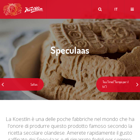
IT
Speculaas
La Koestlin è una delle poche fabbriche nel mondo che ha
l'onore di produrre questo prodotto famoso secondo la
ricetta secolare olandese. Amerete rapidamente il gusto
raffinato dei Speculaas e gli rimarrete fedeli per sempre.