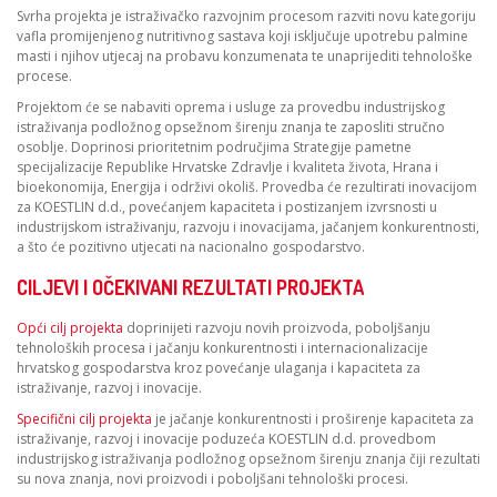
Svrha projekta je istraživačko razvojnim procesom razviti novu kategoriju
vafla promijenjenog nutritivnog sastava koji isključuje upotrebu palmine
masti i njihov utjecaj na probavu konzumenata te unaprijediti tehnološke
procese.
Projektom će se nabaviti oprema i usluge za provedbu industrijskog
istraživanja podložnog opsežnom širenju znanja te zaposliti stručno
osoblje. Doprinosi prioritetnim područjima Strategije pametne
specijalizacije Republike Hrvatske Zdravlje i kvaliteta života, Hrana i
bioekonomija, Energija i održivi okoliš. Provedba će rezultirati inovacijom
za KOESTLIN d.d., povećanjem kapaciteta i postizanjem izvrsnosti u
industrijskom istraživanju, razvoju i inovacijama, jačanjem konkurentnosti,
a što će pozitivno utjecati na nacionalno gospodarstvo.
CILJEVI I OČEKIVANI REZULTATI PROJEKTA
Opći cilj projekta
doprinijeti razvoju novih proizvoda, poboljšanju
tehnoloških procesa i jačanju konkurentnosti i internacionalizacije
hrvatskog gospodarstva kroz povećanje ulaganja i kapaciteta za
istraživanje, razvoj i inovacije.
Specifični cilj projekta
je jačanje konkurentnosti i proširenje kapaciteta za
istraživanje, razvoj i inovacije poduzeća KOESTLIN d.d. provedbom
industrijskog istraživanja podložnog opsežnom širenju znanja čiji rezultati
su nova znanja, novi proizvodi i poboljšani tehnološki procesi.