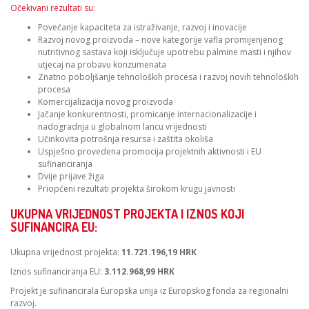
Očekivani rezultati su:
Povećanje kapaciteta za istraživanje, razvoj i inovacije
Razvoj novog proizvoda – nove kategorije vafla promijenjenog
nutritivnog sastava koji isključuje upotrebu palmine masti i njihov
utjecaj na probavu konzumenata
Znatno poboljšanje tehnoloških procesa i razvoj novih tehnoloških
procesa
Komercijalizacija novog proizvoda
Jačanje konkurentnosti, promicanje internacionalizacije i
nadogradnja u globalnom lancu vrijednosti
Učinkovita potrošnja resursa i zaštita okoliša
Uspješno provedena promocija projektnih aktivnosti i EU
sufinanciranja
Dvije prijave žiga
Priopćeni rezultati projekta širokom krugu javnosti
UKUPNA VRIJEDNOST PROJEKTA I IZNOS KOJI
SUFINANCIRA EU:
Ukupna vrijednost projekta:
11.721.196,19 HRK
Iznos sufinanciranja EU:
3.112.968,99 HRK
Projekt je sufinancirala Europska unija iz Europskog fonda za regionalni
razvoj.