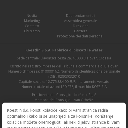
Novità
Dati fondamentali
Marketing
Assemblea generale
Contatto
Direzione
Chi siamo
Carriera
Protezione dei dati personali
Koestlin S.p.A. Fabbrica di biscotti e wafer
Sede centrale: Slavonska cesta 2a, 43000 Bjelovar, Croazia
Iscritto nel registro imprese del Tribunale commerciale di Bjelovar
Numero d'impresa: 010000162, Numero di identificazione personale
(OIB): 92803032010
Capitale sociale: 12.775.884,00 EUR interamente versato
Numero totale di azioni 130.276, il marchio KOES-R-A
Presidente del Consiglio - Krešimir Pajić
Membro del Consiglio - Ivan Grbešić
Presidente del Consiglio di vigilanza - Maja Lasić
Koestlin d.d. koristi kolačiće kako bi Vam stranica radila
optimalno i kako bi se unaprijedila za korisnike. Korištenje
kolačića možete onemogućiti, ali neki dijelovi stranice bi Vam