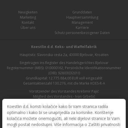
Neuigkeiten
Grunddaten
Marketing
Hauptversammlung
Kontakt
Management
Über uns
Karriere
Schutz personenbezogener Daten
Koestlin d.d. Keks- und Waffelfabrik
Hauptsitz: Slavonska cesta 2a, 43000 Bjelovar, Kroatien
Eingetragen ins Register des Handelsgerichtes Bjelovar
Registernummer (MBS): 010000162, Persönliche Identifikationsnummer
(OIB): 92803032010
Grundkapital: 12.775.884,00 EUR voll eingezahlt
Gesamtaktienzahl 130.276, mit die Marke KOES-R-A
Vorsitzender des Vorstandes Krešimir Pajić
Mitglied des Vorstandes - Ivan Grbešić
Aufsichtsratsvorsitzender - Maja Lasić
Koestlin d.d. koristi kolačiće kako bi Vam stranica radila
optimalno i kako bi se unaprijedila za korisnike. Korištenje
kolačića možete onemogućiti, ali neki dijelovi stranice bi Vam
mogli postat nedostupni. Više informacija o Zaštiti privatnosti