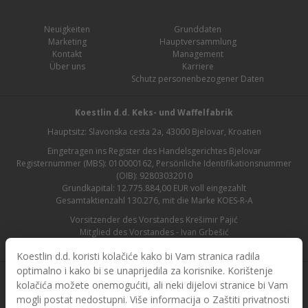
Neuigkeiten
Grunddaten
Marketing
Hauptversammlung
Kontakt
Management
Über uns
Karriere
Schutz personenbezogener Daten
Koestlin d.d. Keks- und Waffelfabrik
Hauptsitz: Slavonska cesta 2a, 43000 Bjelovar, Kroatien
Eingetragen ins Register des Handelsgerichtes Bjelovar
Registernummer (MBS): 010000162, Persönliche Identifikationsnummer
(OIB): 92803032010
Grundkapital: 12.775.884,00 EUR voll eingezahlt
Gesamtaktienzahl 130.276, mit die Marke KOES-R-A
Vorsitzender des Vorstandes Krešimir Pajić
Mitglied des Vorstandes - Ivan Grbešić
Aufsichtsratsvorsitzender - Maja Lasić
Koestlin d.d. koristi kolačiće kako bi Vam stranica radila
optimalno i kako bi se unaprijedila za korisnike. Korištenje
kolačića možete onemogućiti, ali neki dijelovi stranice bi Vam
mogli postat nedostupni. Više informacija o Zaštiti privatnosti