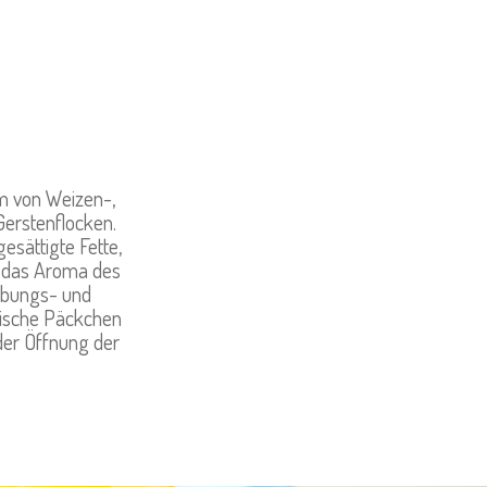
m von Weizen-,
erstenflocken.
esättigte Fette,
d das Aroma des
ärbungs- und
ktische Päckchen
der Öffnung der