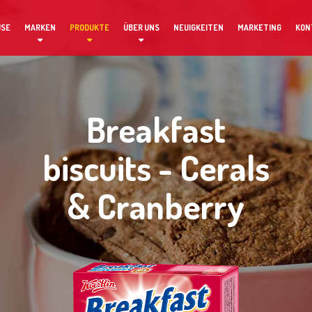
USE
MARKEN
PRODUKTE
ÜBER UNS
NEUIGKEITEN
MARKETING
KON
Breakfast
biscuits - Cerals
& Cranberry