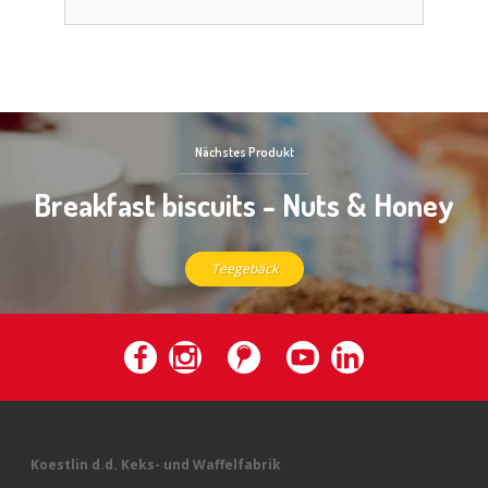
Nächstes Produkt
Breakfast biscuits - Nuts & Honey
Teegebäck
Koestlin d.d. Keks- und Waffelfabrik