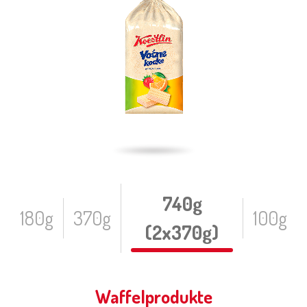
740g
180g
370g
100g
(2x370g)
Waffelprodukte