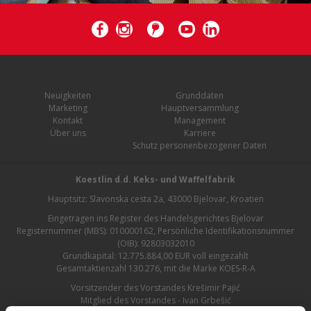
Neuigkeiten
Grunddaten
Marketing
Hauptversammlung
Kontakt
Management
Über uns
Karriere
Schutz personenbezogener Daten
Koestlin d.d. Keks- und Waffelfabrik
Hauptsitz: Slavonska cesta 2a, 43000 Bjelovar, Kroatien
Eingetragen ins Register des Handelsgerichtes Bjelovar
Registernummer (MBS): 010000162, Persönliche Identifikationsnummer
(OIB): 92803032010
Grundkapital: 12.775.884,00 EUR voll eingezahlt
Gesamtaktienzahl 130.276, mit die Marke KOES-R-A
Vorsitzender des Vorstandes Krešimir Pajić
Mitglied des Vorstandes - Ivan Grbešić