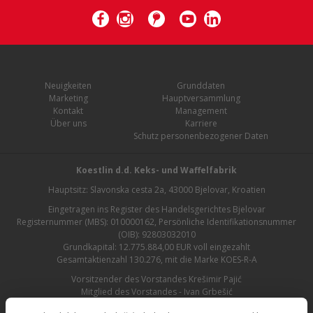
Neuigkeiten
Grunddaten
Marketing
Hauptversammlung
Kontakt
Management
Über uns
Karriere
Schutz personenbezogener Daten
Koestlin d.d. Keks- und Waffelfabrik
Hauptsitz: Slavonska cesta 2a, 43000 Bjelovar, Kroatien
Eingetragen ins Register des Handelsgerichtes Bjelovar
Registernummer (MBS): 010000162, Persönliche Identifikationsnummer
(OIB): 92803032010
Grundkapital: 12.775.884,00 EUR voll eingezahlt
Gesamtaktienzahl 130.276, mit die Marke KOES-R-A
Vorsitzender des Vorstandes Krešimir Pajić
Mitglied des Vorstandes - Ivan Grbešić
Aufsichtsratsvorsitzender - Maja Lasić