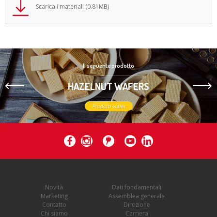
Scarica i materiali (0.81MB)
Il seguente prodotto
HAZELNUT WAFERS
Prodotti wafer
Novità
Dati fondamentali
Marketing
Assemblea generale
Contatto
Direzione
Chi siamo
Carriera