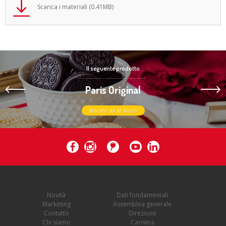
Scarica i materiali (0.41MB)
Il seguente prodotto
Paris Original
Biscotti da tè farciti
Novità
Dati fondamentali
Marketing
Assemblea generale
Contatto
Direzione
Chi siamo
Carriera