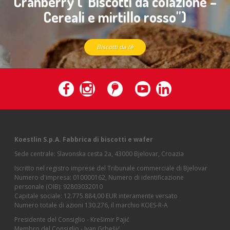
Cranberry (''Biscotti da colazione –
Cereali e mirtillo rosso'')
Biscotti da tè
Koestlin S.p.A. Fabbrica di biscotti e wafer
Sede centrale: Slavonska cesta 2a, 43000 Bjelovar, Croazia
Iscritto nel registro imprese del Tribunale commerciale di Bjelovar
Numero d'impresa: 010000162, Numero di identificazione
personale (OIB): 92803032010
Capitale sociale: 12.775.884,00 EUR interamente versato
Numero totale di azioni 130.276, il marchio KOES-R-A
Presidente del Consiglio - Krešimir Pajić
Membro del Consiglio - Ivan Grbešić