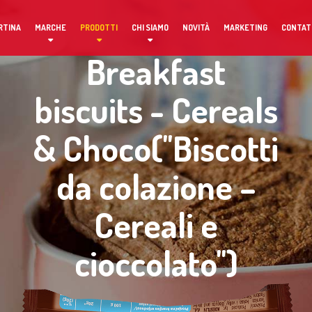
RTINA
MARCHE
PRODOTTI
CHI SIAMO
NOVITÀ
MARKETING
CONTAT
Breakfast
biscuits - Cereals
& Choco(''Biscotti
da colazione –
Cereali e
cioccolato'')