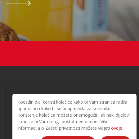
Koestlin d.d. koristi kolačiće kako bi Vam stranica radila
optimalno i kako bi se unaprijedila za korisnike.
Korištenje kolačića možete onemogućiti, ali neki dijelovi
© 2026. Koestlin. Tutti i diritti sono riservati.
stranice bi Vam mogli postat nedostupni. Više
Designed and developed by
informacija o Zaštiti privatnosti možete vidjeti
ovdje