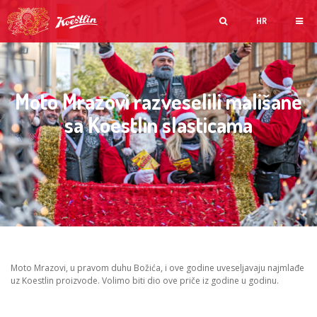
HR
Moto Mrazovi razveselili mališane
sa Koestlin slasticama
Moto Mrazovi, u pravom duhu Božića, i ove godine uveseljavaju najmlađe
uz Koestlin proizvode. Volimo biti dio ove priče iz godine u godinu.