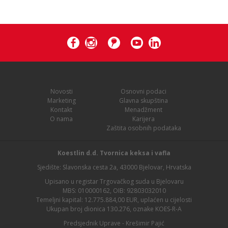
Novosti
Osnovni podaci
Marketing
Glavna skupština
Kontakt
Menadžment
O nama
Karijera
Zaštita osobnih podataka
Koestlin d.d. Tvornica keksa i vafla
Sjedište: Slavonska cesta 2a, 43000 Bjelovar, Hrvatska
Upisano u registar Trgovačkog suda u Bjelovaru
MBS: 010000162, OIB: 92803032010
Temeljni kapital: 12.775.884,00 EUR, uplaćen u cijelosti
Ukupan broj dionica 130.276, oznake KOES-R-A
Predsjednik Uprave - Krešimir Pajić