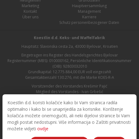
Neuigkeiten
Grunddaten
Marketing
Hauptversammlung
Kontakt
Management
Über uns
Karriere
Schutz personenbezogener Daten
Koestlin d.d. Keks- und Waffelfabrik
Hauptsitz: Slavonska cesta 2a, 43000 Bjelovar, Kroatien
Eingetragen ins Register des Handelsgerichtes Bjelovar
Registernummer (MBS): 010000162, Persönliche Identifikationsnummer
(OIB): 92803032010
Grundkapital: 12.775.884,00 EUR voll eingezahlt
Gesamtaktienzahl 130.276, mit die Marke KOES-R-A
Vorsitzender des Vorstandes Krešimir Pajić
Mitglied des Vorstandes - Ivan Grbešić
Aufsichtsratsvorsitzender - Maja Lasić
Koestlin d.d. koristi kolačiće kako bi Vam stranica radila
optimalno i kako bi se unaprijedila za korisnike. Korištenje
kolačića možete onemogućiti, ali neki dijelovi stranice bi Vam
mogli postat nedostupni. Više informacija o Zaštiti privatnosti
možete vidjeti
ovdje
© 2026. Koestlin. Alle Rechte vorbehalten.
Designed and developed by