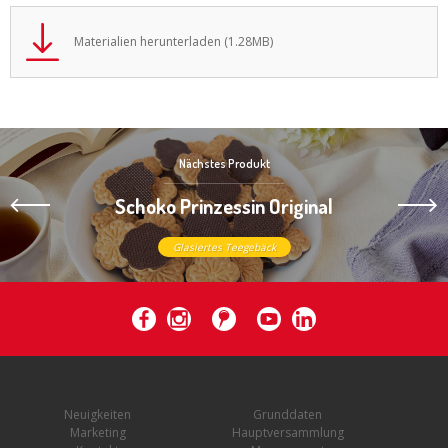
Materialien herunterladen (1.28MB)
Nächstes Produkt
Schoko Prinzessin Original
Glasiertes Teegebäck
Neuigkeiten
Grunddaten
Marketing
Hauptversammlung