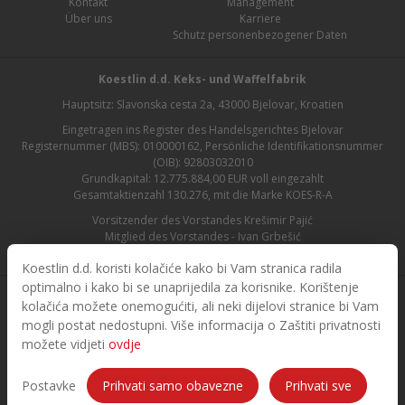
Kontakt
Management
Über uns
Karriere
Schutz personenbezogener Daten
Koestlin d.d. Keks- und Waffelfabrik
Hauptsitz: Slavonska cesta 2a, 43000 Bjelovar, Kroatien
Eingetragen ins Register des Handelsgerichtes Bjelovar
Registernummer (MBS): 010000162, Persönliche Identifikationsnummer
(OIB): 92803032010
Grundkapital: 12.775.884,00 EUR voll eingezahlt
Gesamtaktienzahl 130.276, mit die Marke KOES-R-A
Vorsitzender des Vorstandes Krešimir Pajić
Mitglied des Vorstandes - Ivan Grbešić
Aufsichtsratsvorsitzender - Maja Lasić
Koestlin d.d. koristi kolačiće kako bi Vam stranica radila
optimalno i kako bi se unaprijedila za korisnike. Korištenje
kolačića možete onemogućiti, ali neki dijelovi stranice bi Vam
mogli postat nedostupni. Više informacija o Zaštiti privatnosti
možete vidjeti
ovdje
© 2026. Koestlin. Alle Rechte vorbehalten.
Designed and developed by
Postavke
Prihvati samo obavezne
Prihvati sve