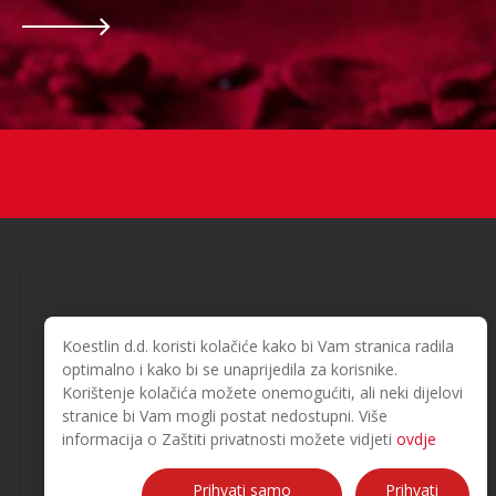
Koestlin d.d. koristi kolačiće kako bi Vam stranica radila
optimalno i kako bi se unaprijedila za korisnike.
Korištenje kolačića možete onemogućiti, ali neki dijelovi
© 2026. Koestlin. Alle Rechte vorbehalten.
stranice bi Vam mogli postat nedostupni. Više
Designed and developed by
informacija o Zaštiti privatnosti možete vidjeti
ovdje
Prihvati samo
Prihvati