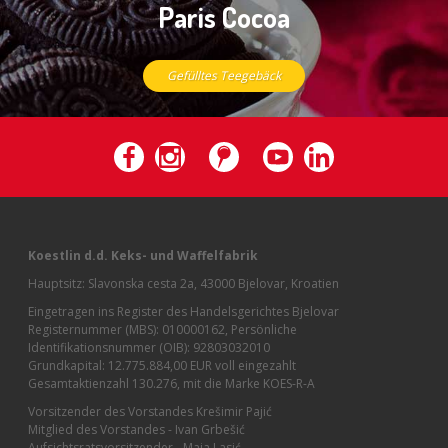
Paris Cocoa
Gefülltes Teegebäck
Koestlin d.d. Keks- und Waffelfabrik
Hauptsitz: Slavonska cesta 2a, 43000 Bjelovar, Kroatien
Eingetragen ins Register des Handelsgerichtes Bjelovar
Registernummer (MBS): 010000162, Persönliche
Identifikationsnummer (OIB): 92803032010
Grundkapital: 12.775.884,00 EUR voll eingezahlt
Gesamtaktienzahl 130.276, mit die Marke KOES-R-A
Vorsitzender des Vorstandes Krešimir Pajić
Mitglied des Vorstandes - Ivan Grbešić
Aufsichtsratsvorsitzender - Maja Lasić