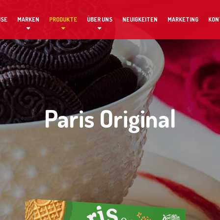
USE
MARKEN
PRODUKTE
ÜBER UNS
NEUIGKEITEN
MARKETING
KON
Paris Original