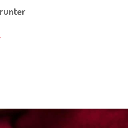
erunter
n
.