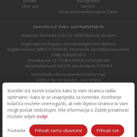
Kontakt
Management
Über uns
Karriere
Schutz personenbezogener Daten
Koestlin d.d. Keks- und Waffelfabrik
Hauptsitz: Slavonska cesta 2a, 43000 Bjelovar, Kroatien
Eingetragen ins Register des Handelsgerichtes Bjelovar
Registernummer (MBS): 010000162, Persönliche Identifikationsnummer
(OIB): 92803032010
Grundkapital: 12.775.884,00 EUR voll eingezahlt
Gesamtaktienzahl 130.276, mit die Marke KOES-R-A
Vorsitzender des Vorstandes Krešimir Pajić
Mitglied des Vorstandes - Ivan Grbešić
Aufsichtsratsvorsitzender - Maja Lasić
Koestlin d.d. koristi kolačiće kako bi Vam stranica radila
optimalno i kako bi se unaprijedila za korisnike. Korištenje
kolačića možete onemogućiti, ali neki dijelovi stranice bi Vam
mogli postat nedostupni. Više informacija o Zaštiti privatnosti
možete vidjeti
ovdje
© 2026. Koestlin. Alle Rechte vorbehalten.
Designed and developed by
Postavke
Prihvati samo obavezne
Prihvati sve