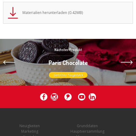
Materialien herunterladen (0.42MB)
Nächstes Produkt
Paris Chocolate
Gefülltes Teegebäck
Neuigkeiten
Grunddaten
Marketing
Hauptversammlung