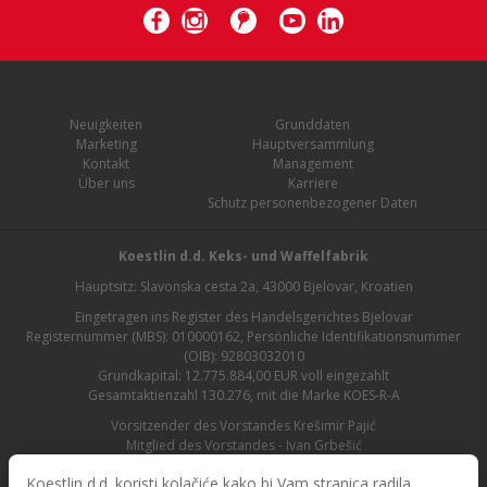
Neuigkeiten
Grunddaten
Marketing
Hauptversammlung
Kontakt
Management
Über uns
Karriere
Schutz personenbezogener Daten
Koestlin d.d. Keks- und Waffelfabrik
Hauptsitz: Slavonska cesta 2a, 43000 Bjelovar, Kroatien
Eingetragen ins Register des Handelsgerichtes Bjelovar
Registernummer (MBS): 010000162, Persönliche Identifikationsnummer
(OIB): 92803032010
Grundkapital: 12.775.884,00 EUR voll eingezahlt
Gesamtaktienzahl 130.276, mit die Marke KOES-R-A
Vorsitzender des Vorstandes Krešimir Pajić
Mitglied des Vorstandes - Ivan Grbešić
Aufsichtsratsvorsitzender - Maja Lasić
Koestlin d.d. koristi kolačiće kako bi Vam stranica radila